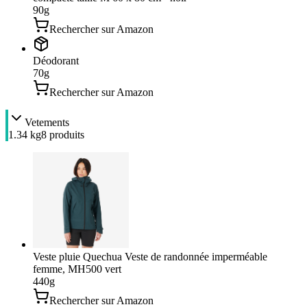
90
g
Rechercher sur Amazon
Déodorant
70
g
Rechercher sur Amazon
Vetements
1.34 kg
8
produit
s
Veste pluie Quechua Veste de randonnée imperméable
femme, MH500 vert
440
g
Rechercher sur Amazon