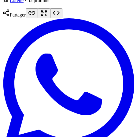
par
Lorette
·
55
produit
s
Partager