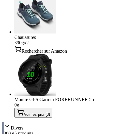
Chaussures
390
g
x
2
Rechercher sur Amazon
Montre GPS Garmin FORERUNNER 55
0
g
Voir les prix (
3
)
Divers
300 g
5
produit
s