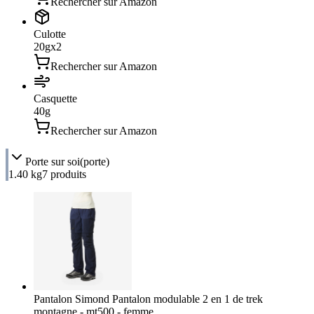
Rechercher sur Amazon
Culotte
20
g
x
2
Rechercher sur Amazon
Casquette
40
g
Rechercher sur Amazon
Porte sur soi
(porte)
1.40 kg
7
produit
s
Pantalon Simond Pantalon modulable 2 en 1 de trek
montagne - mt500 - femme