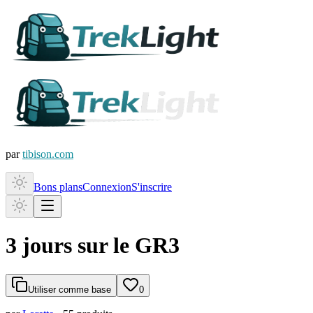
par
tibison.com
Bons plans
Connexion
S'inscrire
3 jours sur le GR3
Utiliser comme base
0